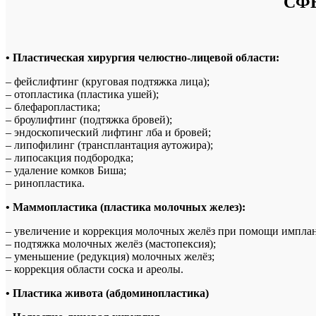
СФ
• Пластическая хирургия челюстно-лицевой области:
– фейслифтинг (круговая подтяжка лица);
– отопластика (пластика ушей);
– блефаропластика;
– броулифтинг (подтяжка бровей);
– эндоскопический лифтинг лба и бровей;
– липофилинг (трансплантация аутожира);
– липосакция подбородка;
– удаление комков Биша;
– ринопластика.
• Маммопластика (пластика молочных желез):
– увеличение и коррекция молочных желёз при помощи имплан
– подтяжка молочных желёз (мастопексия);
– уменьшение (редукция) молочных желёз;
– коррекция области соска и ареолы.
• Пластика живота (абдоминопластика)