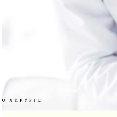
О Х И Р У Р Г Е