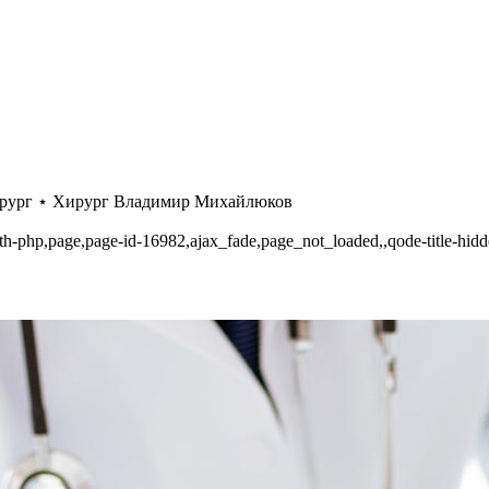
ирург ⋆ Хирург Владимир Михайлюков
th-php,page,page-id-16982,ajax_fade,page_not_loaded,,qode-title-hid